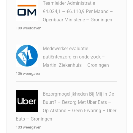
Teamleider Administratie –
€4.024,1 – €6.110,9 Per Maand –
Openbaar Ministerie – Groningen
109 weergaven
Medewerker evaluatie
patiëntenzorg en onderzoek –
Martini Ziekenhuis – Groningen
106 weergaven
Bezorgmogelijkheden Bij Mij In De
Buurt? – Bezorg Met Uber Eats –
Op Afstand – Geen Ervaring – Uber
Eats – Groningen
103 weergaven