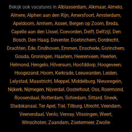
b
d
a
ky
dI
Bekijk ook vacatures in
Alblasserdam
,
Alkmaar
,
Almelo
,
o
s
m
n
Almere
,
Alphen aan den Rijn
,
Amersfoort
,
Amsterdam
,
Apeldoorn
,
Arnhem
,
Assen
,
Bergen op Zoom
,
Breda
,
o
Capelle aan den IJssel
,
Coevorden
,
Delft
,
Delfzijl
,
Den
k
Bosch
,
Den Haag
,
Deventer
,
Doetinchem
,
Dordrecht
,
Drachten
,
Ede
,
Eindhoven
,
Emmen
,
Enschede
,
Gorinchem
,
Gouda
,
Groningen
,
Haarlem
,
Heerenveen
,
Heerlen
,
Helmond
,
Hengelo
,
Hilversum
,
Hoofddorp
,
Hoogeveen
,
Hoogezand
,
Hoorn
,
Kerkrade
,
Leeuwarden
,
Leiden
,
Lelystad
,
Maastricht
,
Meppel
,
Middelburg
,
Nieuwegein
,
Nijkerk
,
Nijmegen
,
Nijverdal
,
Oosterhout
,
Oss
,
Roermond
,
Roosendaal
,
Rotterdam
,
Schiedam
,
Sittard
,
Sneek
,
Stadskanaal
,
Ter Apel
,
Tiel
,
Tilburg
,
Utrecht
,
Veendam
,
Veenendaal
,
Venlo
,
Venray
,
Vlissingen
,
Weert
,
Winschoten
,
Zaandam
,
Zoetermeer
,
Zwolle