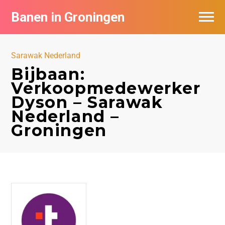
Banen in Groningen
Vacatures per bedrijf
Sarawak Nederland
De populairste vacatures in Groningen
Bijbaan:
Verkoopmedewerker
Nieuwsbrief feed
Dyson – Sarawak
Nederland –
Groningen