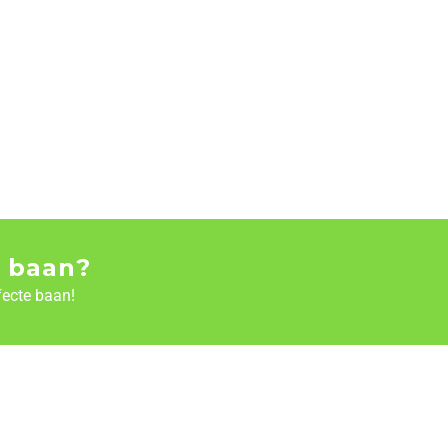
 baan?
fecte baan!