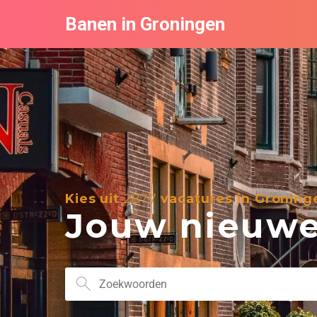
Banen in Groningen
Kies uit
2877
vacatures in Groning
Jouw nieuwe 