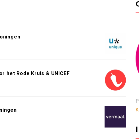
roningen
or het Rode Kruis & UNICEF
P
K
ningen