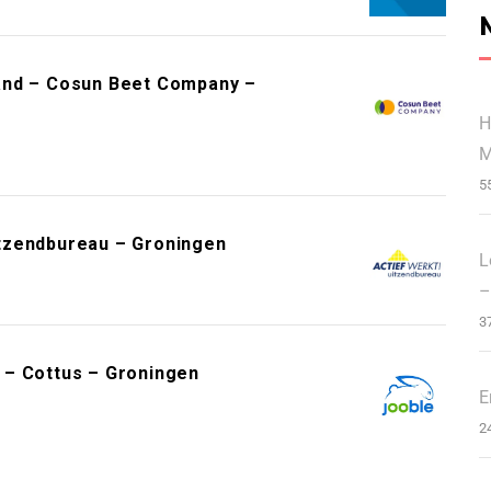
and – Cosun Beet Company –
H
M
5
tzendbureau – Groningen
L
–
3
 – Cottus – Groningen
E
2