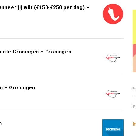
neer jij wilt (€150-€250 per dag) –
eente Groningen – Groningen
n – Groningen
S
1
j
n
I