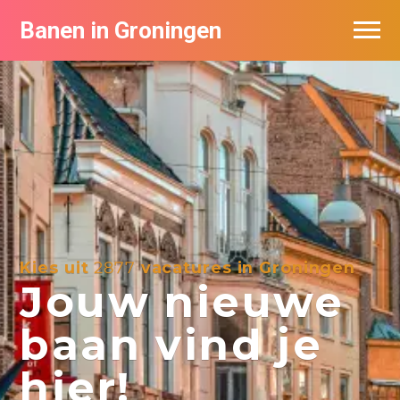
Banen in Groningen
Vacatures per bedrijf
De populairste vacatures in Groningen
Nieuwsbrief feed
Kies uit
2877
vacatures in Groningen
Jouw nieuwe
baan vind je
hier!