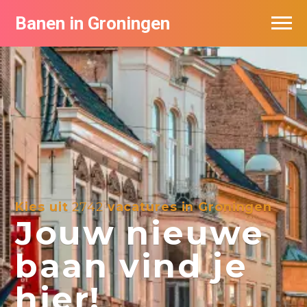
Banen in Groningen
Vacatures per bedrijf
De populairste vacatures in Groningen
Nieuwsbrief feed
Kies uit
2742
vacatures in Groningen
Jouw nieuwe
baan vind je
hier!