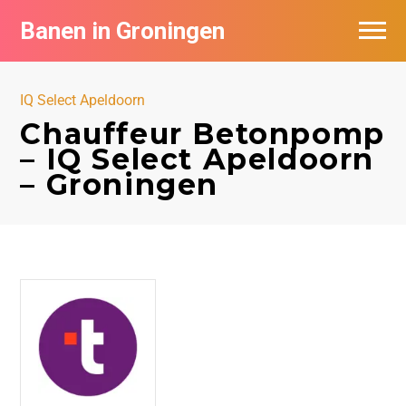
Banen in Groningen
Vacatures per bedrijf
IQ Select Apeldoorn
De populairste vacatures in Groningen
Chauffeur Betonpomp
– IQ Select Apeldoorn
Nieuwsbrief feed
– Groningen