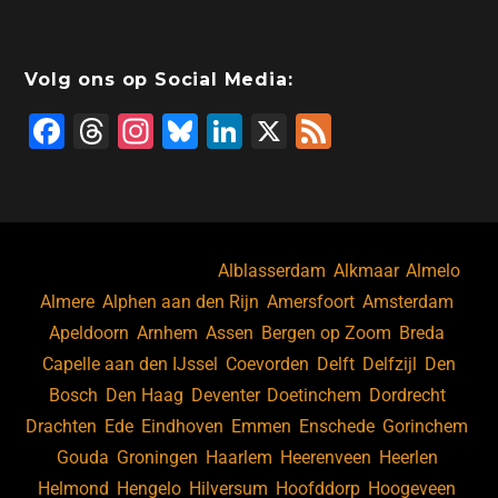
Volg ons op Social Media:
F
T
In
Bl
Li
X
F
a
hr
st
u
n
e
c
e
a
e
k
e
e
a
gr
s
e
d
b
d
a
ky
dI
Bekijk ook vacatures in
Alblasserdam
,
Alkmaar
,
Almelo
,
o
s
m
n
Almere
,
Alphen aan den Rijn
,
Amersfoort
,
Amsterdam
,
Apeldoorn
,
Arnhem
,
Assen
,
Bergen op Zoom
,
Breda
,
o
Capelle aan den IJssel
,
Coevorden
,
Delft
,
Delfzijl
,
Den
k
Bosch
,
Den Haag
,
Deventer
,
Doetinchem
,
Dordrecht
,
Drachten
,
Ede
,
Eindhoven
,
Emmen
,
Enschede
,
Gorinchem
,
Gouda
,
Groningen
,
Haarlem
,
Heerenveen
,
Heerlen
,
Helmond
,
Hengelo
,
Hilversum
,
Hoofddorp
,
Hoogeveen
,