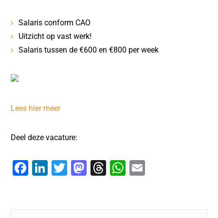
Salaris conform CAO
Uitzicht op vast werk!
Salaris tussen de €600 en €800 per week
Lees hier meer
Deel deze vacature:
F
Li
T
M
T
W
E
a
n
wi
a
hr
h
m
c
k
tt
st
e
at
ai
e
e
er
o
a
s
l