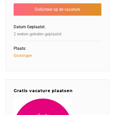
b
dI
d
d
A
o
n
o
s
p
o
n
p
Datum Geplaatst:
k
2 weken geleden geplaatst
Plaats:
Groningen
Gratis vacature plaatsen