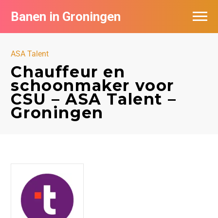
Banen in Groningen
Vacatures per bedrijf
ASA Talent
De populairste vacatures in Groningen
Chauffeur en
schoonmaker voor
Nieuwsbrief feed
CSU – ASA Talent –
Groningen