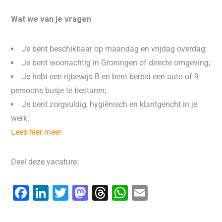
Wat we van je vragen
Je bent beschikbaar op maandag en vrijdag overdag;
Je bent woonachtig in Groningen of directe omgeving;
Je hebt een rijbewijs B en bent bereid een auto of 9
persoons busje te besturen;
Je bent zorgvuldig, hygiënisch en klantgericht in je
werk.
Lees hier meer
Deel deze vacature:
F
Li
T
M
T
W
E
a
n
wi
a
hr
h
m