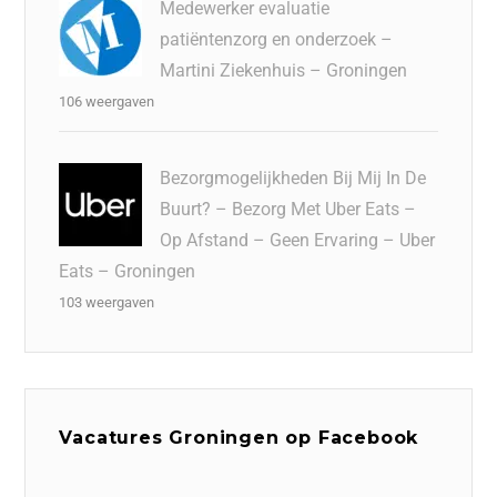
Medewerker evaluatie
patiëntenzorg en onderzoek –
Martini Ziekenhuis – Groningen
106 weergaven
Bezorgmogelijkheden Bij Mij In De
Buurt? – Bezorg Met Uber Eats –
Op Afstand – Geen Ervaring – Uber
Eats – Groningen
103 weergaven
Vacatures Groningen op Facebook