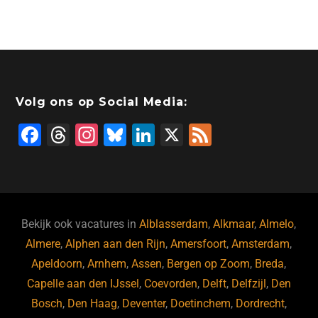
Volg ons op Social Media:
F
T
In
Bl
Li
X
F
a
hr
st
u
n
e
c
e
a
e
k
e
e
a
gr
s
e
d
b
d
a
ky
dI
Bekijk ook vacatures in
Alblasserdam
,
Alkmaar
,
Almelo
,
o
s
m
n
Almere
,
Alphen aan den Rijn
,
Amersfoort
,
Amsterdam
,
Apeldoorn
,
Arnhem
,
Assen
,
Bergen op Zoom
,
Breda
,
o
Capelle aan den IJssel
,
Coevorden
,
Delft
,
Delfzijl
,
Den
k
Bosch
,
Den Haag
,
Deventer
,
Doetinchem
,
Dordrecht
,