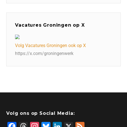
Vacatures Groningen op X
Volg Vacatures Groningen ook op X
https://x.com/groningenwerk
Volg ons op Social Media:
F
T
In
Bl
Li
X
F