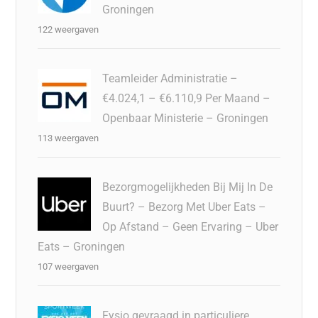
Groningen
122 weergaven
Teamleider Administratie –
€4.024,1 – €6.110,9 Per Maand –
Openbaar Ministerie – Groningen
113 weergaven
Bezorgmogelijkheden Bij Mij In De
Buurt? – Bezorg Met Uber Eats –
Op Afstand – Geen Ervaring – Uber
Eats – Groningen
107 weergaven
Fysio gevraagd in particuliere