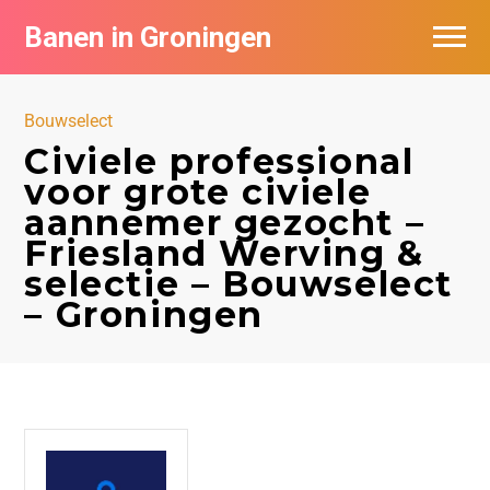
Banen in Groningen
Vacatures per bedrijf
Bouwselect
De populairste vacatures in Groningen
Civiele professional
voor grote civiele
Nieuwsbrief feed
aannemer gezocht –
Friesland Werving &
selectie – Bouwselect
– Groningen