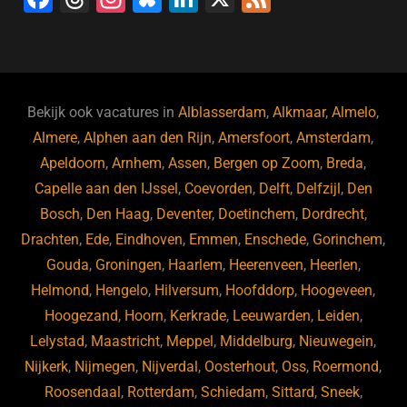
a
hr
st
u
n
e
c
e
a
e
k
e
e
a
gr
s
e
d
b
d
a
ky
dI
Bekijk ook vacatures in
Alblasserdam
,
Alkmaar
,
Almelo
,
o
s
m
n
Almere
,
Alphen aan den Rijn
,
Amersfoort
,
Amsterdam
,
Apeldoorn
,
Arnhem
,
Assen
,
Bergen op Zoom
,
Breda
,
o
Capelle aan den IJssel
,
Coevorden
,
Delft
,
Delfzijl
,
Den
k
Bosch
,
Den Haag
,
Deventer
,
Doetinchem
,
Dordrecht
,
Drachten
,
Ede
,
Eindhoven
,
Emmen
,
Enschede
,
Gorinchem
,
Gouda
,
Groningen
,
Haarlem
,
Heerenveen
,
Heerlen
,
Helmond
,
Hengelo
,
Hilversum
,
Hoofddorp
,
Hoogeveen
,
Hoogezand
,
Hoorn
,
Kerkrade
,
Leeuwarden
,
Leiden
,
Lelystad
,
Maastricht
,
Meppel
,
Middelburg
,
Nieuwegein
,
Nijkerk
,
Nijmegen
,
Nijverdal
,
Oosterhout
,
Oss
,
Roermond
,
Roosendaal
,
Rotterdam
,
Schiedam
,
Sittard
,
Sneek
,