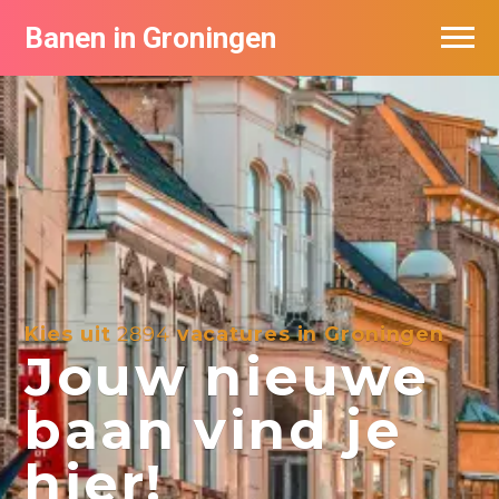
Banen in Groningen
Vacatures per bedrijf
De populairste vacatures in Groningen
Nieuwsbrief feed
Kies uit
2894
vacatures in Groningen
Jouw nieuwe
baan vind je
hier!