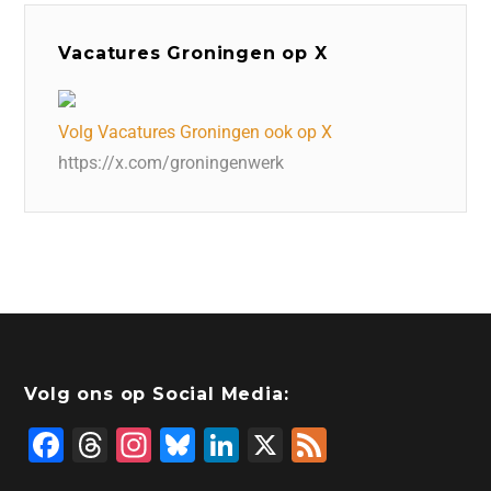
Vacatures Groningen op X
Volg Vacatures Groningen ook op X
https://x.com/groningenwerk
Volg ons op Social Media:
F
T
In
Bl
Li
X
F
a
hr
st
u
n
e