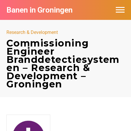
Banen in Groningen
Vacatures per bedrijf
Research & Development
De populairste vacatures in Groningen
Commissioning
Engineer
Nieuwsbrief feed
Branddetectiesystem
en – Research &
Development –
Groningen