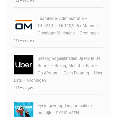
122 weergaven
Teamleider Administratie –
€4.024,1 – €6.110,9 Per Maand –
Openbaar Ministerie – Groningen
119 weergaven
Bezorgmogelijkheden Bij Mij In De
Buurt? – Bezorg Met Uber Eats –
Op Afstand – Geen Ervaring – Uber
Eats – Groningen
113 weergaven
Fysio gevraagd in particuliere
praktijk – FYSIO VEEN –