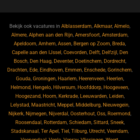
c
e
a
e
k
e
e
a
gr
s
e
d
b
d
a
ky
dI
Bekijk ook vacatures in
Alblasserdam
,
Alkmaar
,
Almelo
,
o
s
m
n
Almere
,
Alphen aan den Rijn
,
Amersfoort
,
Amsterdam
,
Apeldoorn
,
Arnhem
,
Assen
,
Bergen op Zoom
,
Breda
,
o
Capelle aan den IJssel
,
Coevorden
,
Delft
,
Delfzijl
,
Den
k
Bosch
,
Den Haag
,
Deventer
,
Doetinchem
,
Dordrecht
,
Drachten
,
Ede
,
Eindhoven
,
Emmen
,
Enschede
,
Gorinchem
,
Gouda
,
Groningen
,
Haarlem
,
Heerenveen
,
Heerlen
,
Helmond
,
Hengelo
,
Hilversum
,
Hoofddorp
,
Hoogeveen
,
Hoogezand
,
Hoorn
,
Kerkrade
,
Leeuwarden
,
Leiden
,
Lelystad
,
Maastricht
,
Meppel
,
Middelburg
,
Nieuwegein
,
Nijkerk
,
Nijmegen
,
Nijverdal
,
Oosterhout
,
Oss
,
Roermond
,
Roosendaal
,
Rotterdam
,
Schiedam
,
Sittard
,
Sneek
,
Stadskanaal
,
Ter Apel
,
Tiel
,
Tilburg
,
Utrecht
,
Veendam
,
Veenendaal
,
Venlo
,
Venray
,
Vlissingen
,
Weert
,