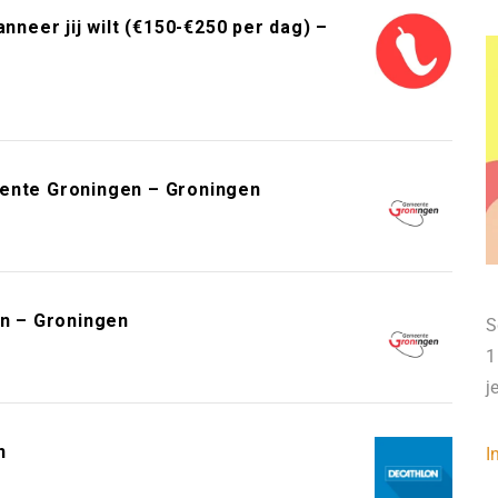
neer jij wilt (€150-€250 per dag) –
eente Groningen – Groningen
n – Groningen
S
1
j
n
I