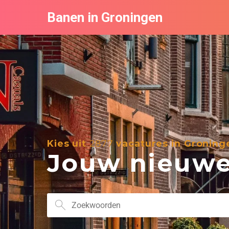
Banen in Groningen
Kies uit
2877
vacatures in Groning
Jouw nieuwe 