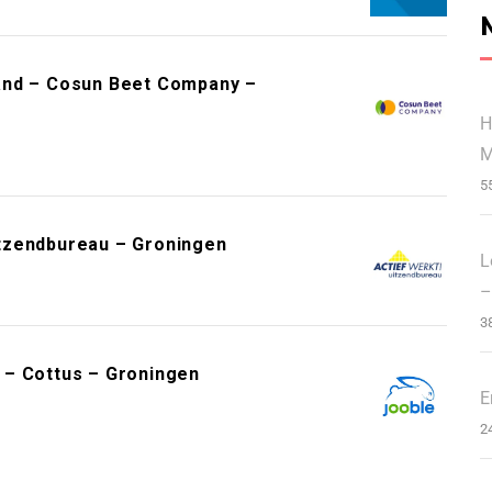
and – Cosun Beet Company –
H
M
5
tzendbureau – Groningen
L
–
3
 – Cottus – Groningen
E
2