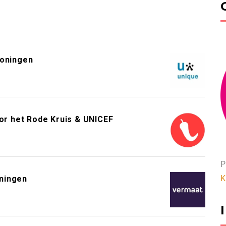
roningen
or het Rode Kruis & UNICEF
P
K
ningen