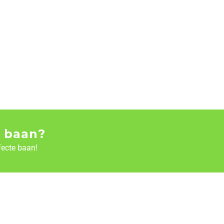
 baan?
fecte baan!