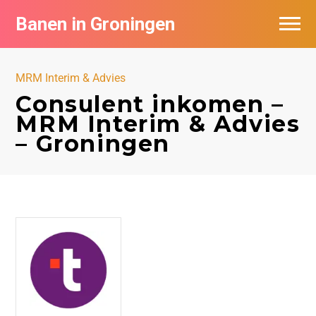
Banen in Groningen
Vacatures per bedrijf
MRM Interim & Advies
De populairste vacatures in Groningen
Consulent inkomen –
MRM Interim & Advies
Nieuwsbrief feed
– Groningen