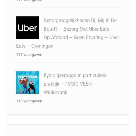
Bezorgmogelijkheden Bij Mij In De
Buurt? – Bezorg Met Uber Eats –
Op Afstand – Geen Ervaring – Uber
Eats – Groningen
111 weergaven
Fysio gevraagd in particuliere
praktijk – FYSIO VEEN –
Wildervank
110 weergaven