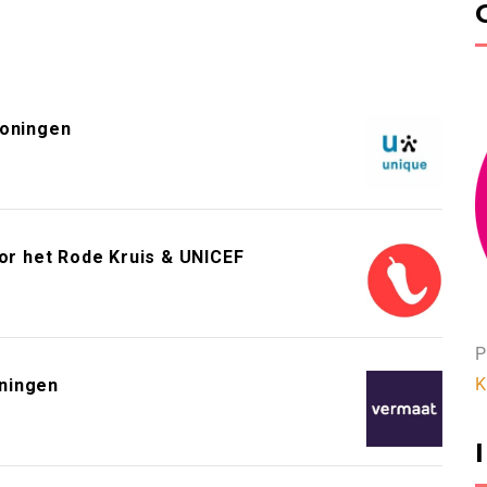
roningen
or het Rode Kruis & UNICEF
P
K
ningen