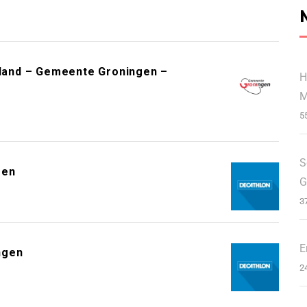
erland – Gemeente Groningen –
H
M
5
S
gen
G
3
E
ngen
2