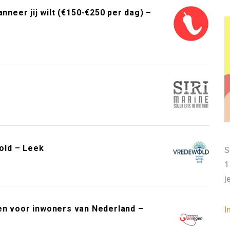
neer jij wilt (€150-€250 per dag) –
old – Leek
S
1
j
en voor inwoners van Nederland –
I