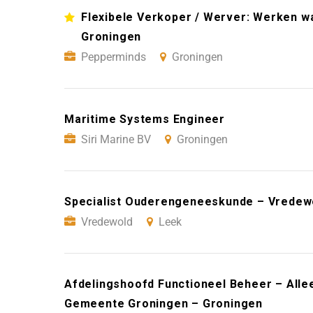
Flexibele Verkoper / Werver: Werken wan
Groningen
Pepperminds
Groningen
Maritime Systems Engineer
Siri Marine BV
Groningen
Specialist Ouderengeneeskunde – Vredew
Vredewold
Leek
Afdelingshoofd Functioneel Beheer – Alle
Gemeente Groningen – Groningen