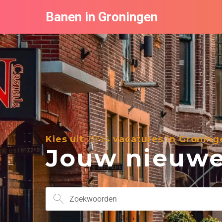
Banen in Groningen
Kies uit
2894
vacatures in Groning
Jouw nieuwe 