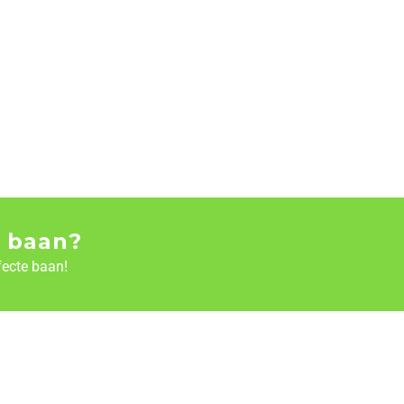
 baan?
fecte baan!