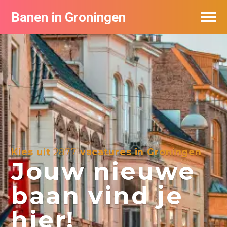
Banen in Groningen
Vacatures per bedrijf
De populairste vacatures in Groningen
Nieuwsbrief feed
Kies uit
2877
vacatures in Groningen
Jouw nieuwe
baan vind je
hier!