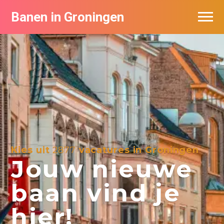
Banen in Groningen
Vacatures per bedrijf
De populairste vacatures in Groningen
Nieuwsbrief feed
Kies uit
2877
vacatures in Groningen
Jouw nieuwe
baan vind je
hier!