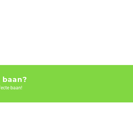
 baan?
fecte baan!