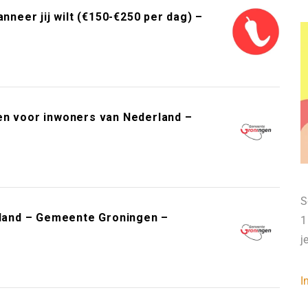
neer jij wilt (€150-€250 per dag) –
en voor inwoners van Nederland –
S
erland – Gemeente Groningen –
1
j
I