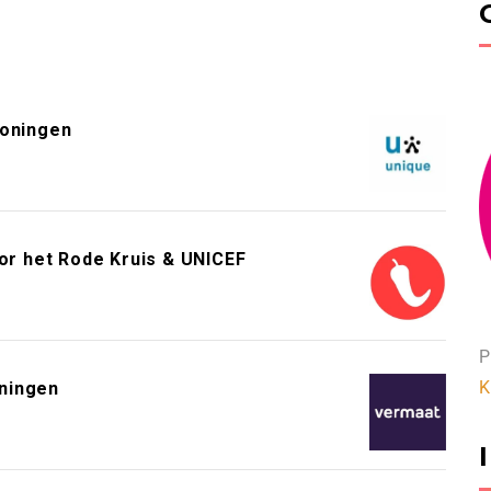
roningen
or het Rode Kruis & UNICEF
P
K
ningen