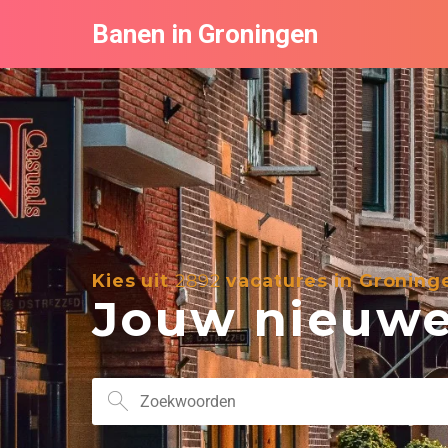
Banen in Groningen
Kies uit
2892
vacatures in Groning
Jouw nieuwe 