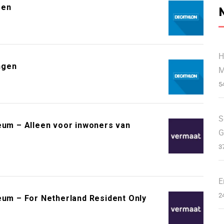
gen
H
ngen
M
5
S
m – Alleen voor inwoners van
G
3
E
2
m – For Netherland Resident Only