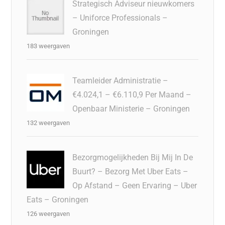
Strategisch Adviseur nieuwkomers
– Uniforce Professionals –
Groningen
183 weergaven
Teamleider Administratie –
€4.024,1 – €6.110,9 Per Maand –
Openbaar Ministerie – Groningen
132 weergaven
Bezorgmogelijkheden Bij Mij In De
Buurt? – Bezorg Met Uber Eats –
Op Afstand – Geen Ervaring – Uber
Eats – Groningen
126 weergaven