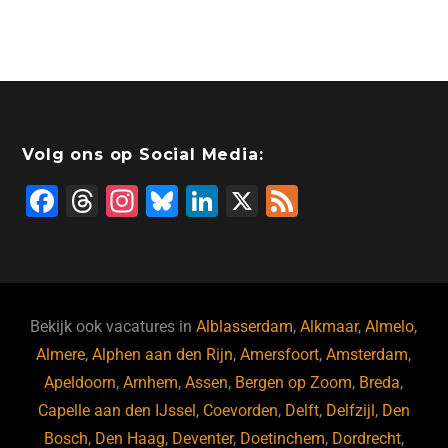
Volg ons op Social Media:
F
T
In
Bl
Li
X
F
a
hr
st
u
n
e
c
e
a
e
k
e
e
a
gr
s
e
d
b
d
a
ky
dI
Bekijk ook vacatures in
Alblasserdam
,
Alkmaar
,
Almelo
,
o
s
m
n
Almere
,
Alphen aan den Rijn
,
Amersfoort
,
Amsterdam
,
Apeldoorn
,
Arnhem
,
Assen
,
Bergen op Zoom
,
Breda
,
o
Capelle aan den IJssel
,
Coevorden
,
Delft
,
Delfzijl
,
Den
k
Bosch
,
Den Haag
,
Deventer
,
Doetinchem
,
Dordrecht
,