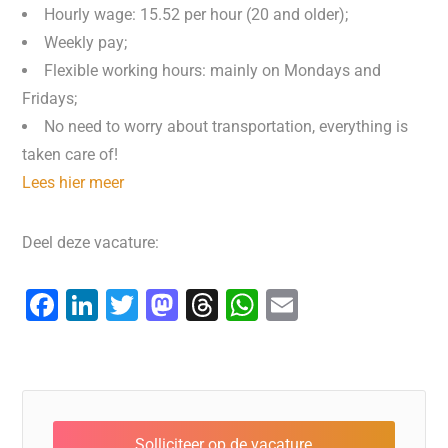
Hourly wage: 15.52 per hour (20 and older);
Weekly pay;
Flexible working hours: mainly on Mondays and
Fridays;
No need to worry about transportation, everything is
taken care of!
Lees hier meer
Deel deze vacature:
F
Li
T
M
T
W
E
a
n
wi
a
hr
h
m
c
k
tt
st
e
at
ai
e
e
er
o
a
s
l
b
dI
d
d
A