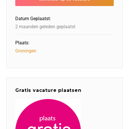
o
n
o
s
p
o
n
p
Datum Geplaatst:
k
2 maanden geleden geplaatst
Plaats:
Groningen
Gratis vacature plaatsen