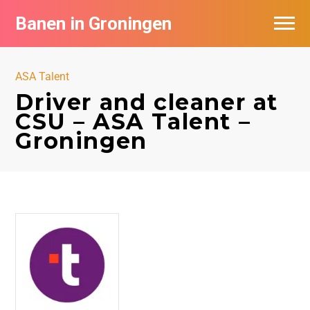
Banen in Groningen
Vacatures per bedrijf
ASA Talent
De populairste vacatures in Groningen
Driver and cleaner at
CSU – ASA Talent –
Nieuwsbrief feed
Groningen