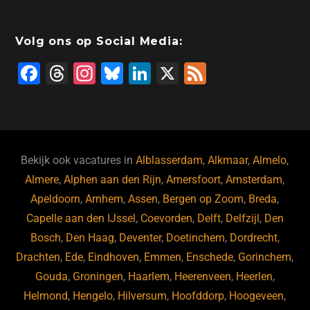
Volg ons op Social Media:
F
T
In
Bl
Li
X
F
a
hr
st
u
n
e
c
e
a
e
k
e
e
a
gr
s
e
d
b
d
a
ky
dI
Bekijk ook vacatures in
Alblasserdam
,
Alkmaar
,
Almelo
,
o
s
m
n
Almere
,
Alphen aan den Rijn
,
Amersfoort
,
Amsterdam
,
Apeldoorn
,
Arnhem
,
Assen
,
Bergen op Zoom
,
Breda
,
o
Capelle aan den IJssel
,
Coevorden
,
Delft
,
Delfzijl
,
Den
k
Bosch
,
Den Haag
,
Deventer
,
Doetinchem
,
Dordrecht
,
Drachten
,
Ede
,
Eindhoven
,
Emmen
,
Enschede
,
Gorinchem
,
Gouda
,
Groningen
,
Haarlem
,
Heerenveen
,
Heerlen
,
Helmond
,
Hengelo
,
Hilversum
,
Hoofddorp
,
Hoogeveen
,