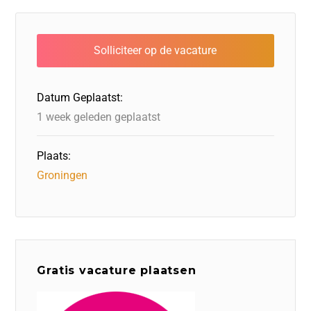
e
e
er
o
a
s
l
b
dI
d
d
A
o
n
o
s
p
o
n
p
Datum Geplaatst:
k
1 week geleden geplaatst
Plaats:
Groningen
Gratis vacature plaatsen