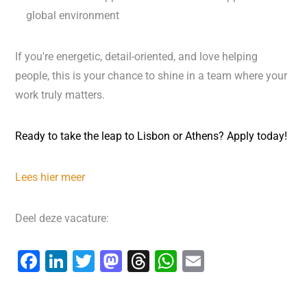
global environment
If you're energetic, detail-oriented, and love helping
people, this is your chance to shine in a team where your
work truly matters.
Ready to take the leap to Lisbon or Athens? Apply today!
Lees hier meer
Deel deze vacature:
F
Li
T
M
T
W
E
a
n
wi
a
hr
h
m
c
k
tt
st
e
at
ai