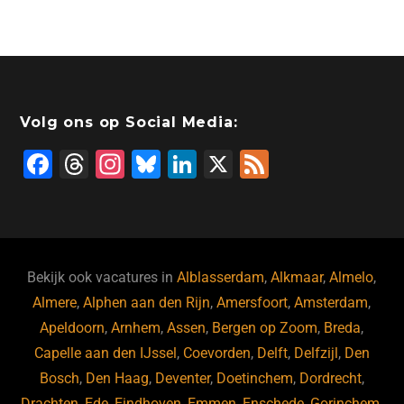
Volg ons op Social Media:
F
T
In
Bl
Li
X
F
a
hr
st
u
n
e
c
e
a
e
k
e
e
a
gr
s
e
d
b
d
a
ky
dI
Bekijk ook vacatures in
Alblasserdam
,
Alkmaar
,
Almelo
,
o
s
m
n
Almere
,
Alphen aan den Rijn
,
Amersfoort
,
Amsterdam
,
Apeldoorn
,
Arnhem
,
Assen
,
Bergen op Zoom
,
Breda
,
o
Capelle aan den IJssel
,
Coevorden
,
Delft
,
Delfzijl
,
Den
k
Bosch
,
Den Haag
,
Deventer
,
Doetinchem
,
Dordrecht
,
Drachten
,
Ede
,
Eindhoven
,
Emmen
,
Enschede
,
Gorinchem
,