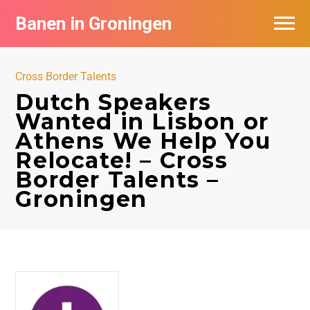
Banen in Groningen
Vacatures per bedrijf
Cross Border Talents
De populairste vacatures in Groningen
Dutch Speakers
Wanted in Lisbon or
Nieuwsbrief feed
Athens We Help You
Relocate! – Cross
Border Talents –
Groningen