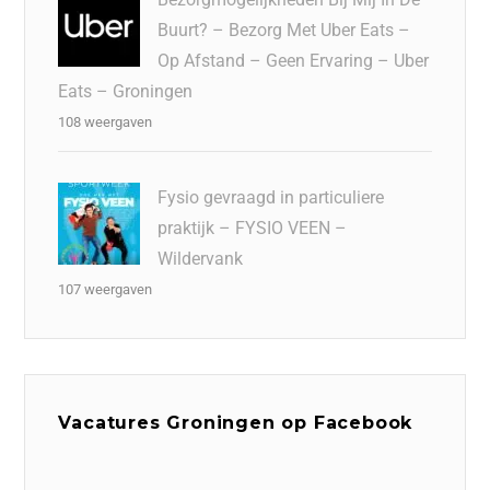
Buurt? – Bezorg Met Uber Eats –
Op Afstand – Geen Ervaring – Uber
Eats – Groningen
108 weergaven
Fysio gevraagd in particuliere
praktijk – FYSIO VEEN –
Wildervank
107 weergaven
Vacatures Groningen op Facebook