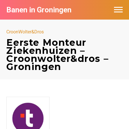
Banen in Groningen
Vacatures per bedrijf
CroonWolter&Dros
De populairste vacatures in Groningen
Eerste Monteur
Ziekenhuizen –
Nieuwsbrief feed
Croonwolter&dros –
Groningen