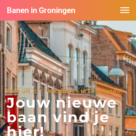
Banen in Groningen
Vacatures per bedrijf
De populairste vacatures in Groningen
Nieuwsbrief feed
Kies uit
2877
vacatures in Groningen
Jouw nieuwe
baan vind je
hier!