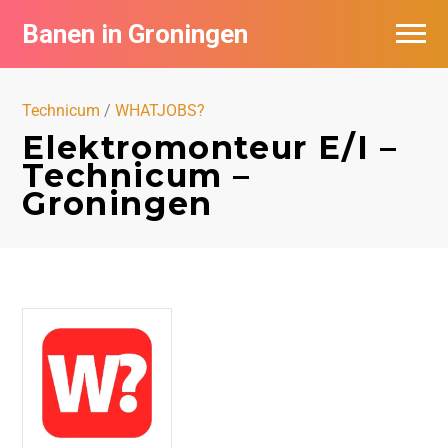
Banen in Groningen
Vacatures per bedrijf
Technicum
/
WHATJOBS?
De populairste vacatures in Groningen
Elektromonteur E/I –
Technicum –
Nieuwsbrief feed
Groningen