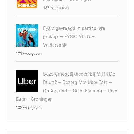
137 weergaven
Fysio gevraagd in particuliere
praktijk – FYSIO VEEN –
Wildervank
133 weergaven
Bezorgmogelijkheden Bij Mij In De
Buurt? – Bezorg Met Uber Eats –
Op Afstand – Geen Ervaring – Uber
Eats – Groningen
132 weergaven