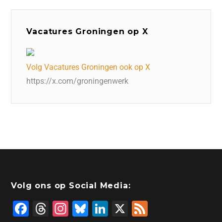
Vacatures Groningen op X
Volg Vacatures Groningen ook op X
https://x.com/groningenwerk
Volg ons op Social Media:
F
T
In
Bl
Li
X
F