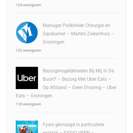
124 weergaven
Manager Polikliniek Chirurgie en
Gipskamer – Martini Ziekenhuis –
Groningen
123 weergaven
Bezorgmogelijkheden Bij Mij In De
Buurt? – Bezorg Met Uber Eats –
Op Afstand – Geen Ervaring – Uber
Eats – Groningen
118 weergaven
Fysio gevraagd in particuliere
praktijk – FYSIO VEEN –