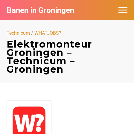
Banen in Groningen
Vacatures per bedrijf
Technicum
/
WHATJOBS?
De populairste vacatures in Groningen
Elektromonteur
Groningen –
Nieuwsbrief feed
Technicum –
Groningen