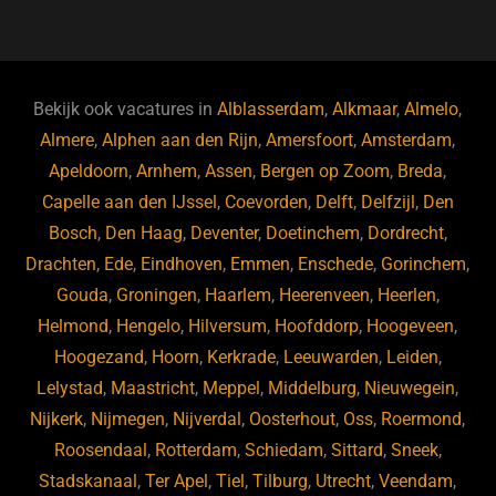
a
hr
st
u
n
e
c
e
a
e
k
e
e
a
gr
s
e
d
b
d
a
ky
dI
Bekijk ook vacatures in
Alblasserdam
,
Alkmaar
,
Almelo
,
o
s
m
n
Almere
,
Alphen aan den Rijn
,
Amersfoort
,
Amsterdam
,
Apeldoorn
,
Arnhem
,
Assen
,
Bergen op Zoom
,
Breda
,
o
Capelle aan den IJssel
,
Coevorden
,
Delft
,
Delfzijl
,
Den
k
Bosch
,
Den Haag
,
Deventer
,
Doetinchem
,
Dordrecht
,
Drachten
,
Ede
,
Eindhoven
,
Emmen
,
Enschede
,
Gorinchem
,
Gouda
,
Groningen
,
Haarlem
,
Heerenveen
,
Heerlen
,
Helmond
,
Hengelo
,
Hilversum
,
Hoofddorp
,
Hoogeveen
,
Hoogezand
,
Hoorn
,
Kerkrade
,
Leeuwarden
,
Leiden
,
Lelystad
,
Maastricht
,
Meppel
,
Middelburg
,
Nieuwegein
,
Nijkerk
,
Nijmegen
,
Nijverdal
,
Oosterhout
,
Oss
,
Roermond
,
Roosendaal
,
Rotterdam
,
Schiedam
,
Sittard
,
Sneek
,
Stadskanaal
,
Ter Apel
,
Tiel
,
Tilburg
,
Utrecht
,
Veendam
,