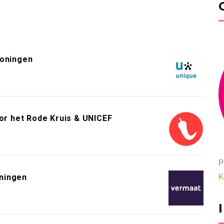
roningen
or het Rode Kruis & UNICEF
P
K
ningen