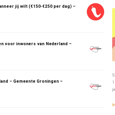
neer jij wilt (€150-€250 per dag) –
en voor inwoners van Nederland –
S
erland – Gemeente Groningen –
1
j
I