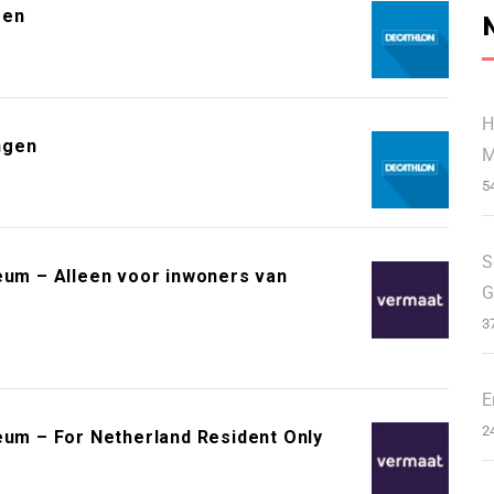
gen
H
ngen
M
5
S
m – Alleen voor inwoners van
G
3
E
2
m – For Netherland Resident Only