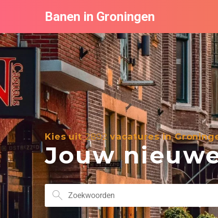
Banen in Groningen
Kies uit
2892
vacatures in Groning
Jouw nieuwe 