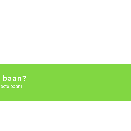
 baan?
fecte baan!