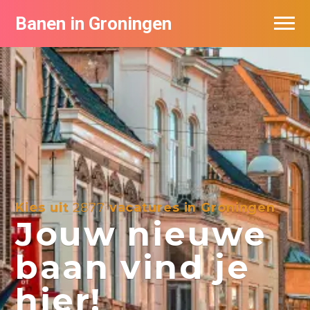
Banen in Groningen
Vacatures per bedrijf
De populairste vacatures in Groningen
Nieuwsbrief feed
Kies uit
2877
vacatures in Groningen
Jouw nieuwe
baan vind je
hier!