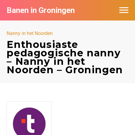
Banen in Groningen
Vacatures per bedrijf
Nanny in het Noorden
De populairste vacatures in Groningen
Enthousiaste
pedagogische nanny
Nieuwsbrief feed
– Nanny in het
Noorden – Groningen