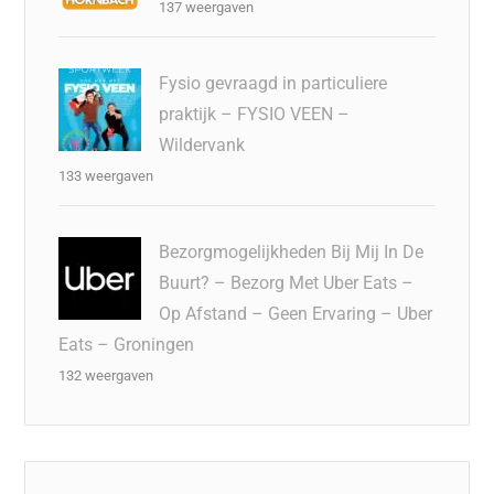
137 weergaven
Fysio gevraagd in particuliere
praktijk – FYSIO VEEN –
Wildervank
133 weergaven
Bezorgmogelijkheden Bij Mij In De
Buurt? – Bezorg Met Uber Eats –
Op Afstand – Geen Ervaring – Uber
Eats – Groningen
132 weergaven