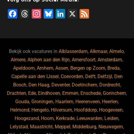
F
T
In
Bl
Li
X
F
a
hr
st
u
n
e
c
e
a
e
k
e
e
a
gr
s
e
d
b
d
a
ky
dI
Bekijk ook vacatures in
Alblasserdam
,
Alkmaar
,
Almelo
,
o
s
m
n
Almere
,
Alphen aan den Rijn
,
Amersfoort
,
Amsterdam
,
Apeldoorn
,
Arnhem
,
Assen
,
Bergen op Zoom
,
Breda
,
o
Capelle aan den IJssel
,
Coevorden
,
Delft
,
Delfzijl
,
Den
k
Bosch
,
Den Haag
,
Deventer
,
Doetinchem
,
Dordrecht
,
Drachten
,
Ede
,
Eindhoven
,
Emmen
,
Enschede
,
Gorinchem
,
Gouda
,
Groningen
,
Haarlem
,
Heerenveen
,
Heerlen
,
Helmond
,
Hengelo
,
Hilversum
,
Hoofddorp
,
Hoogeveen
,
Hoogezand
,
Hoorn
,
Kerkrade
,
Leeuwarden
,
Leiden
,
Lelystad
,
Maastricht
,
Meppel
,
Middelburg
,
Nieuwegein
,