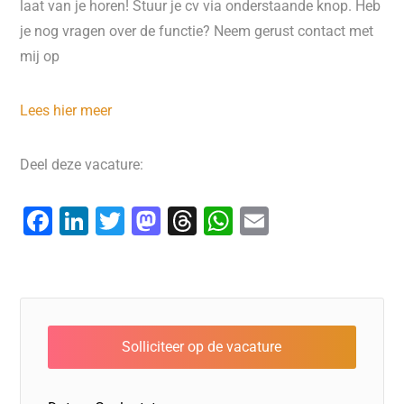
laat van je horen! Stuur je cv via onderstaande knop. Heb
je nog vragen over de functie? Neem gerust contact met
mij op
Lees hier meer
Deel deze vacature:
F
Li
T
M
T
W
E
a
n
wi
a
hr
h
m
c
k
tt
st
e
at
ai
e
e
er
o
a
s
l
b
dI
d
d
A
o
n
o
s
p
o
n
p