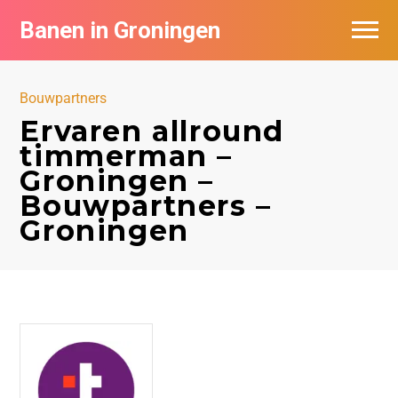
Banen in Groningen
Vacatures per bedrijf
Bouwpartners
De populairste vacatures in Groningen
Ervaren allround
timmerman –
Nieuwsbrief feed
Groningen –
Bouwpartners –
Groningen