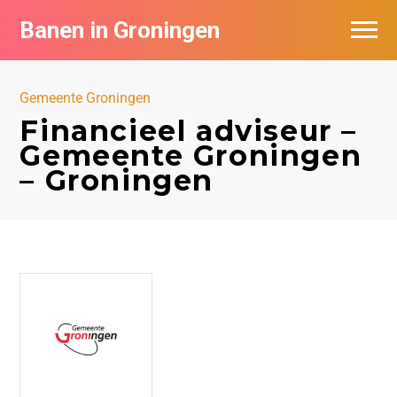
Banen in Groningen
Vacatures per bedrijf
Gemeente Groningen
De populairste vacatures in Groningen
Financieel adviseur –
Gemeente Groningen
Nieuwsbrief feed
– Groningen