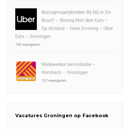
Bezorgmogelijkheden Bij Mij In De
Buurt? – Bezorg Met Uber Eats –
Op Afstand – Geen Ervaring – Uber
Eats – Groningen
130 weergaven
Medewerker servicebalie –
Hornbach – Groningen
127 weergaven
Vacatures Groningen op Facebook