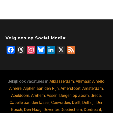
Volg ons op Social Media:
F
T
In
Bl
Li
X
F
a
hr
st
u
n
e
c
e
a
e
k
e
e
a
gr
s
e
d
b
d
a
ky
dI
Bekijk ook vacatures in
Alblasserdam
,
Alkmaar
,
Almelo
,
o
s
m
n
Almere
,
Alphen aan den Rijn
,
Amersfoort
,
Amsterdam
,
Apeldoorn
,
Arnhem
,
Assen
,
Bergen op Zoom
,
Breda
,
o
Capelle aan den IJssel
,
Coevorden
,
Delft
,
Delfzijl
,
Den
k
Bosch
,
Den Haag
,
Deventer
,
Doetinchem
,
Dordrecht
,