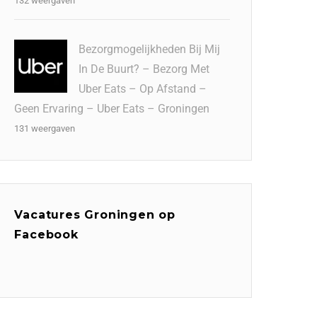
132 weergaven
Bezorgmogelijkheden Bij Mij
In De Buurt? – Bezorg Met
Uber Eats – Op Afstand –
Geen Ervaring – Uber Eats – Groningen
131 weergaven
Vacatures Groningen op
Facebook