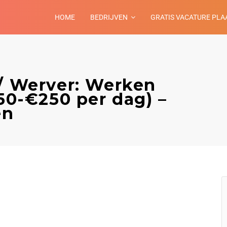
HOME
BEDRIJVEN
GRATIS VACATURE PLA
 / Werver: Werken
150-€250 per dag) –
en