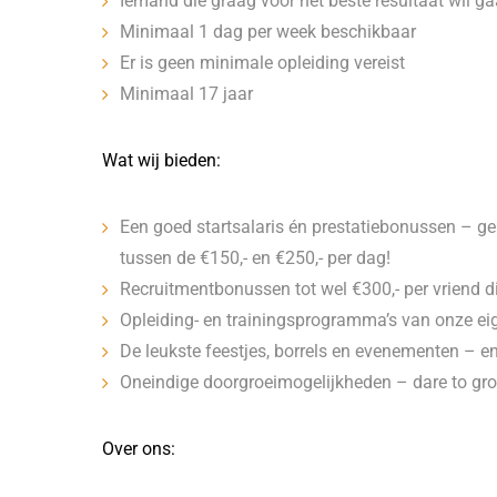
Iemand die graag voor het beste resultaat wil g
Minimaal 1 dag per week beschikbaar
Er is geen minimale opleiding vereist
Minimaal 17 jaar
Wat wij bieden:
Een goed startsalaris én prestatiebonussen – gem
tussen de €150,- en €250,- per dag!
Recruitmentbonussen tot wel €300,- per vriend d
Opleiding- en trainingsprogramma’s van onze 
De leukste feestjes, borrels en evenementen – enj
Oneindige doorgroeimogelijkheden – dare to gr
Over ons: