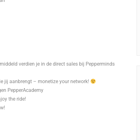
aan
iddeld verdien je in de direct sales bij Pepperminds
ie jij aanbrengt – monetize your network!
eigen PepperAcademy
oy the ride!
ow!