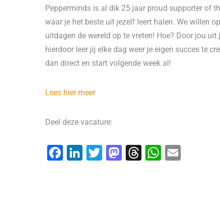
Pepperminds is al dik 25 jaar proud supporter of t
waar je het beste uit jezelf leert halen. We willen
uitdagen de wereld op te vreten! Hoe? Door jou uit 
hierdoor leer jij elke dag weer je eigen succes te cr
dan direct en start volgende week al!
Lees hier meer
Deel deze vacature:
F
Li
T
M
T
W
E
a
n
wi
a
hr
h
m
c
k
tt
st
e
at
ai
e
e
er
o
a
s
l
b
dI
d
d
A