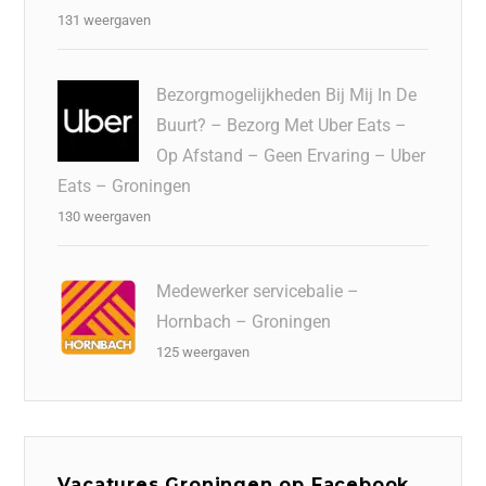
131 weergaven
Bezorgmogelijkheden Bij Mij In De
Buurt? – Bezorg Met Uber Eats –
Op Afstand – Geen Ervaring – Uber
Eats – Groningen
130 weergaven
Medewerker servicebalie –
Hornbach – Groningen
125 weergaven
Vacatures Groningen op Facebook