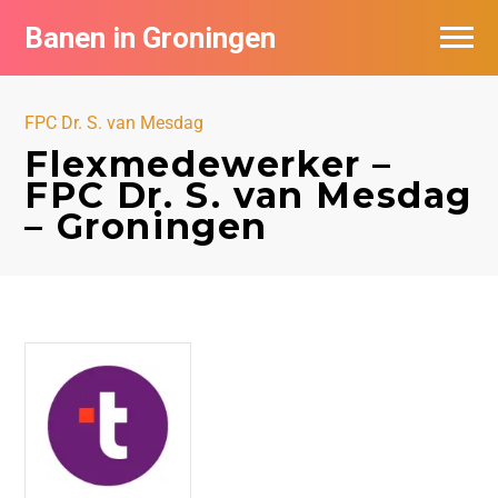
Banen in Groningen
Vacatures per bedrijf
FPC Dr. S. van Mesdag
De populairste vacatures in Groningen
Flexmedewerker –
FPC Dr. S. van Mesdag
Nieuwsbrief feed
– Groningen