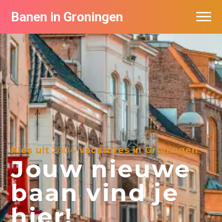
Banen in Groningen
Vacatures per bedrijf
De populairste vacatures in Groningen
Nieuwsbrief feed
Kies uit
2804
vacatures in Groningen
Jouw nieuwe
baan vind je
hier!