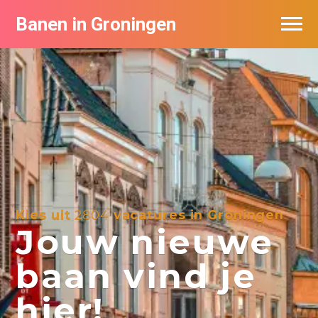
Banen in Groningen
Vacatures per bedrijf
De populairste vacatures in Groningen
Nieuwsbrief feed
Kies uit
2804
vacatures in Groningen
Jouw nieuwe
baan vind je
hier!