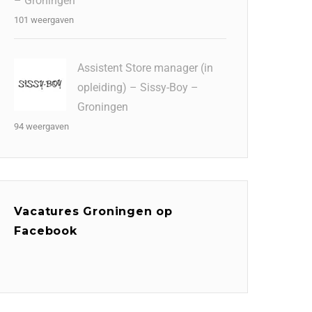
– Groningen
101 weergaven
Assistent Store manager (in
opleiding) – Sissy-Boy –
Groningen
94 weergaven
Vacatures Groningen op
Facebook