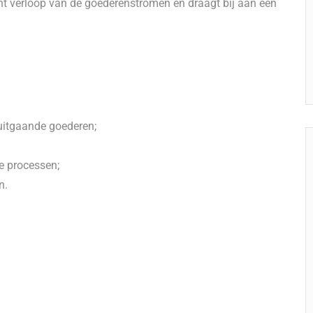
ënt verloop van de goederenstromen en draagt bij aan een
uitgaande goederen;
e processen;
n.