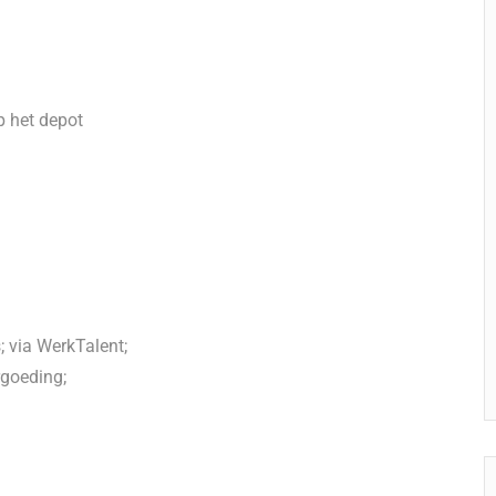
p het depot
 via WerkTalent;
rgoeding;