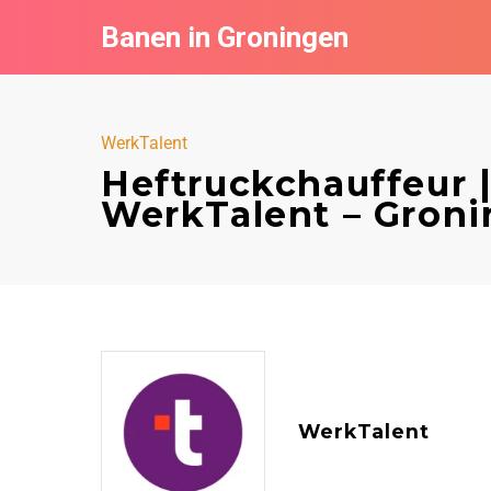
Banen in Groningen
WerkTalent
Heftruckchauffeur |
WerkTalent – Gron
WerkTalent