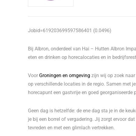
Jobid=619203699597586401 (0.0496)
Bij Albron, onderdeel van Hai – Hutten Albron Im
eten en drinken op horecalocaties en in bedrijfsre
Voor
Groningen en omgeving
zijn wij op zoek naa
op verschillende locaties in de regio. Samen met je 
horecapunt een gastvrije en goed georganiseerde 
Geen dag is hetzelfde: de ene dag sta je in de keu
je bij een borrel of vergadering. Jij zorgt ervoor d
tevreden en met een glimlach vertrekken.