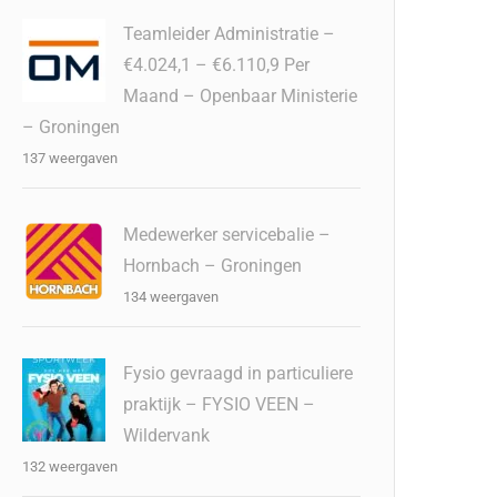
Teamleider Administratie –
€4.024,1 – €6.110,9 Per
Maand – Openbaar Ministerie
– Groningen
137 weergaven
Medewerker servicebalie –
Hornbach – Groningen
134 weergaven
Fysio gevraagd in particuliere
praktijk – FYSIO VEEN –
Wildervank
132 weergaven