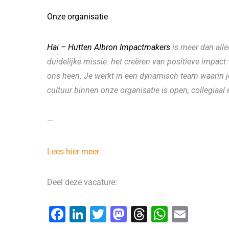
Onze organisatie
Hai – Hutten Albron Impactmakers
is meer dan alle
duidelijke missie: het creëren van positieve impact
ons heen. Je werkt in een dynamisch team waarin 
cultuur binnen onze organisatie is open, collegiaal
—
Lees hier meer
Deel deze vacature:
F
Li
T
M
T
W
E