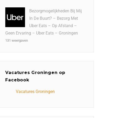
Bezorgmogelijkheden Bij Mij
In De Buurt? – Bezorg Met
Uber Eats – Op Afstand –
Geen Ervaring – Uber Eats – Groningen
131 weergaven
Vacatures Groningen op
Facebook
Vacatures Groningen