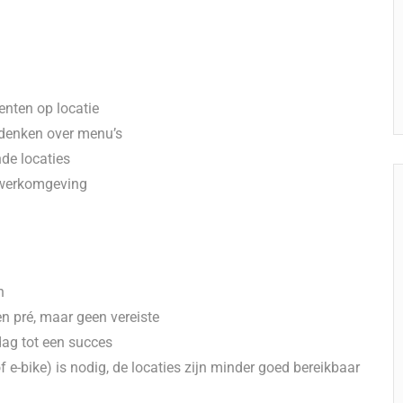
enten op locatie
edenken over menu’s
nde locaties
e werkomgeving
n
een pré, maar geen vereiste
dag tot een succes
f e-bike) is nodig, de locaties zijn minder goed bereikbaar