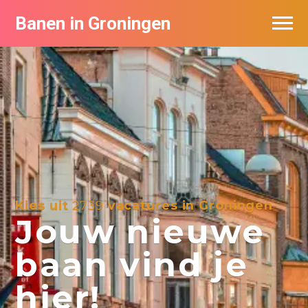
Banen in Groningen
Vacatures per bedrijf
De populairste vacatures in Groningen
Nieuwsbrief feed
Kies uit
2739
vacatures in Groningen
Jouw nieuwe
baan vind je
hier!