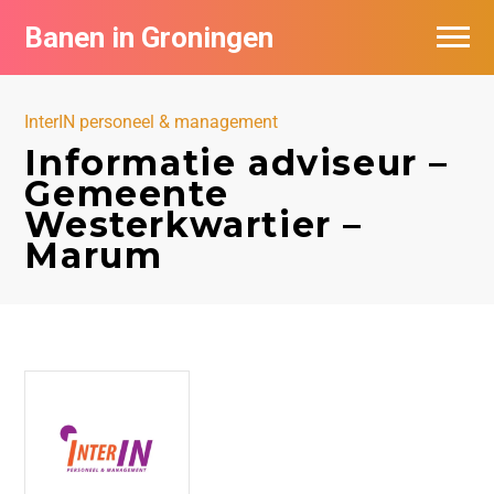
Banen in Groningen
Vacatures per bedrijf
InterIN personeel & management
De populairste vacatures in Groningen
Informatie adviseur –
Gemeente
Nieuwsbrief feed
Westerkwartier –
Marum