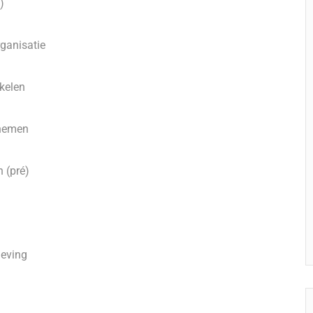
)
rganisatie
akelen
 nemen
h (pré)
geving