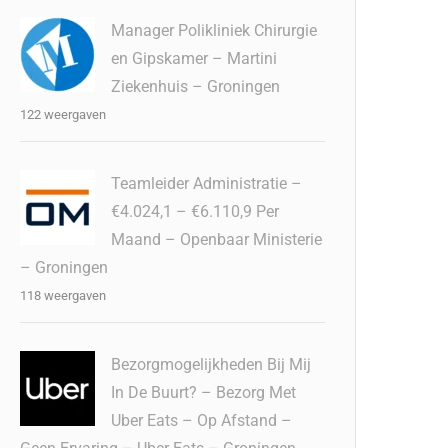
Manager Polikliniek Chirurgie
en Gipskamer – Martini
Ziekenhuis – Groningen
122 weergaven
Teamleider Administratie –
€4.024,1 – €6.110,9 Per
Maand – Openbaar Ministerie
– Groningen
118 weergaven
Bezorgmogelijkheden Bij Mij
In De Buurt? – Bezorg Met
Uber Eats – Op Afstand –