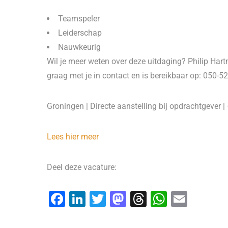
Teamspeler
Leiderschap
Nauwkeurig
Wil je meer weten over deze uitdaging? Philip Ha
graag met je in contact en is bereikbaar op: 050
Groningen | Directe aanstelling bij opdrachtgever |
Lees hier meer
Deel deze vacature:
F
Li
T
M
T
W
E
a
n
wi
a
hr
h
m