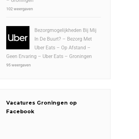
– Groningen
102 weergaven
Bezorgmogelijkheden Bij Mij
In De Buurt? – Bezorg Met
Uber Eats – Op Afstand –
Geen Ervaring – Uber Eats – Groningen
95 weergaven
Vacatures Groningen op
Facebook