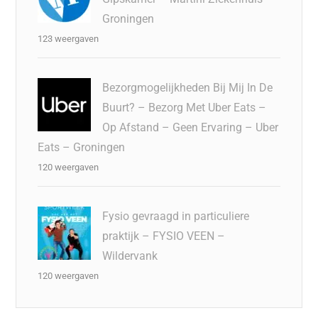
Groningen
123 weergaven
Bezorgmogelijkheden Bij Mij In De
Buurt? – Bezorg Met Uber Eats –
Op Afstand – Geen Ervaring – Uber
Eats – Groningen
120 weergaven
Fysio gevraagd in particuliere
praktijk – FYSIO VEEN –
Wildervank
120 weergaven