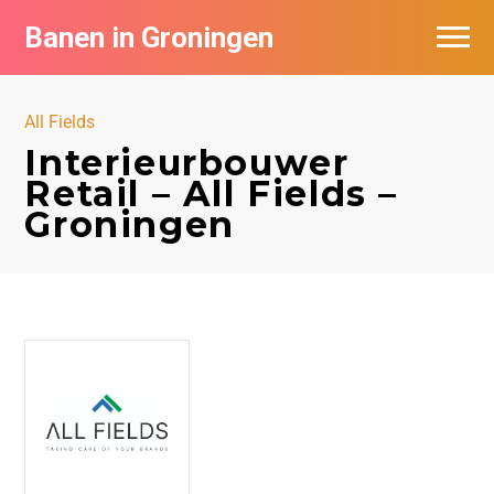
Banen in Groningen
Vacatures per bedrijf
All Fields
De populairste vacatures in Groningen
Interieurbouwer
Retail – All Fields –
Nieuwsbrief feed
Groningen