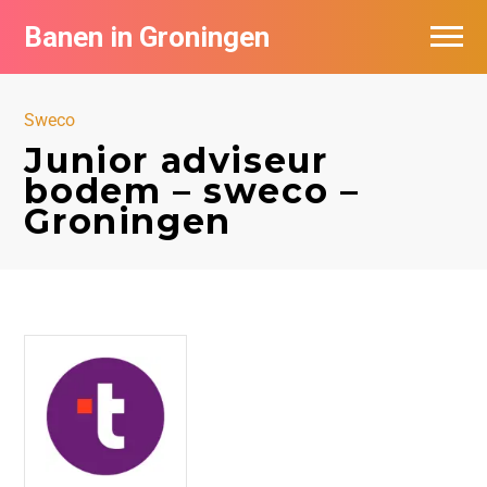
Banen in Groningen
Vacatures per bedrijf
Sweco
De populairste vacatures in Groningen
Junior adviseur
bodem – sweco –
Nieuwsbrief feed
Groningen