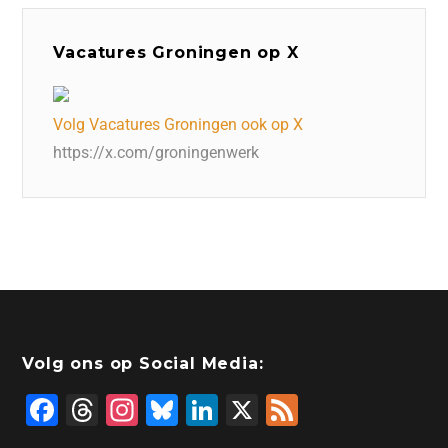
Vacatures Groningen op X
Volg Vacatures Groningen ook op X
https://x.com/groningenwerk
Volg ons op Social Media:
F
T
In
Bl
Li
X
F
a
hr
st
u
n
e