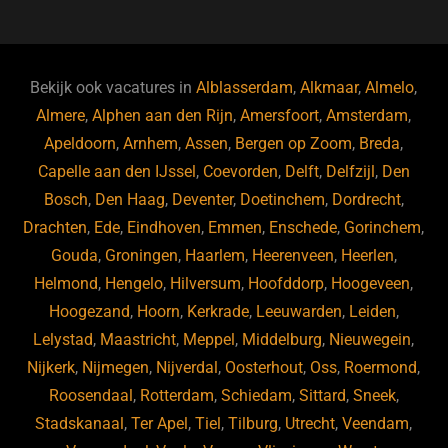
c
e
a
e
k
e
e
a
gr
s
e
d
b
d
a
ky
dI
Bekijk ook vacatures in
Alblasserdam
,
Alkmaar
,
Almelo
,
o
s
m
n
Almere
,
Alphen aan den Rijn
,
Amersfoort
,
Amsterdam
,
Apeldoorn
,
Arnhem
,
Assen
,
Bergen op Zoom
,
Breda
,
o
Capelle aan den IJssel
,
Coevorden
,
Delft
,
Delfzijl
,
Den
k
Bosch
,
Den Haag
,
Deventer
,
Doetinchem
,
Dordrecht
,
Drachten
,
Ede
,
Eindhoven
,
Emmen
,
Enschede
,
Gorinchem
,
Gouda
,
Groningen
,
Haarlem
,
Heerenveen
,
Heerlen
,
Helmond
,
Hengelo
,
Hilversum
,
Hoofddorp
,
Hoogeveen
,
Hoogezand
,
Hoorn
,
Kerkrade
,
Leeuwarden
,
Leiden
,
Lelystad
,
Maastricht
,
Meppel
,
Middelburg
,
Nieuwegein
,
Nijkerk
,
Nijmegen
,
Nijverdal
,
Oosterhout
,
Oss
,
Roermond
,
Roosendaal
,
Rotterdam
,
Schiedam
,
Sittard
,
Sneek
,
Stadskanaal
,
Ter Apel
,
Tiel
,
Tilburg
,
Utrecht
,
Veendam
,