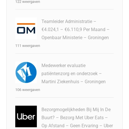
122 weergaven
Teamleider Administratie –
€4.024,1 – €6.110,9 Per Maand –
Openbaar Ministerie – Groningen
111 weergaven
Medewerker evaluatie
patiëntenzorg en onderzoek –
Martini Ziekenhuis – Groningen
106 weergaven
Bezorgmogelijkheden Bij Mij In De
Buurt? – Bezorg Met Uber Eats –
Op Afstand – Geen Ervaring – Uber