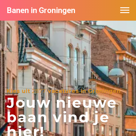
Banen in Groningen
Vacatures per bedrijf
De populairste vacatures in Groningen
Nieuwsbrief feed
Kies uit
2877
vacatures in Groningen
Jouw nieuwe
baan vind je
hier!