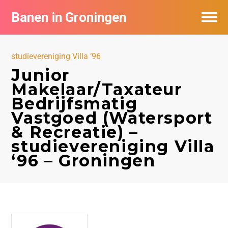
Banen in Groningen
Vacatures per bedrijf
studievereniging Villa ‘96
De populairste vacatures in Groningen
Junior
Makelaar/Taxateur
Nieuwsbrief feed
Bedrijfsmatig
Vastgoed (Watersport
& Recreatie) –
studievereniging Villa
‘96 – Groningen