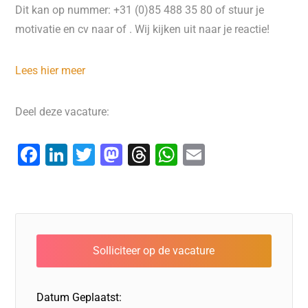
Dit kan op nummer: +31 (0)85 488 35 80 of stuur je
motivatie en cv naar of . Wij kijken uit naar je reactie!
Lees hier meer
Deel deze vacature:
F
Li
T
M
T
W
E
a
n
wi
a
hr
h
m
c
k
tt
st
e
at
ai
e
e
er
o
a
s
l
b
dI
d
d
A
o
n
o
s
p
o
n
p
Datum Geplaatst: