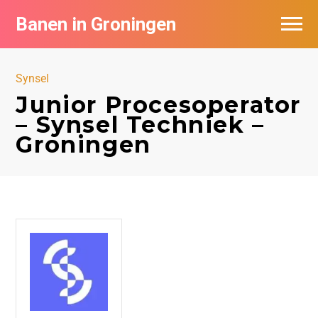
Banen in Groningen
Vacatures per bedrijf
Synsel
De populairste vacatures in Groningen
Junior Procesoperator
– Synsel Techniek –
Nieuwsbrief feed
Groningen