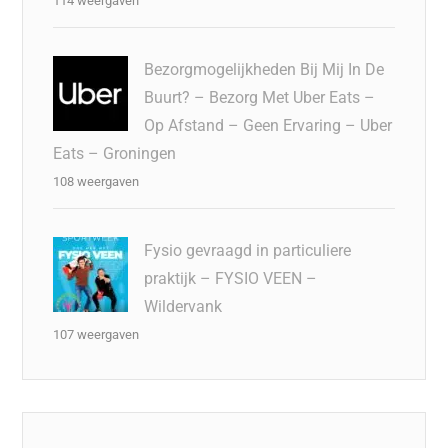
114 weergaven
Bezorgmogelijkheden Bij Mij In De
Buurt? – Bezorg Met Uber Eats –
Op Afstand – Geen Ervaring – Uber
Eats – Groningen
108 weergaven
Fysio gevraagd in particuliere
praktijk – FYSIO VEEN –
Wildervank
107 weergaven