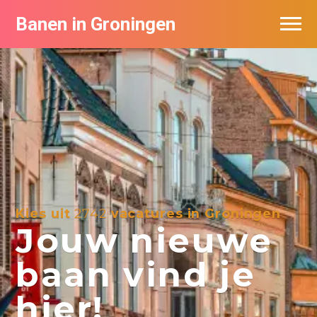
Banen in Groningen
Vacatures per bedrijf
De populairste vacatures in Groningen
Nieuwsbrief feed
Kies uit
2742
vacatures in Groningen
Jouw nieuwe
baan vind je
hier!