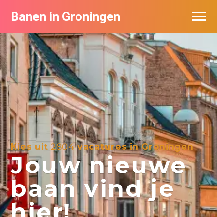
Banen in Groningen
Vacatures per bedrijf
De populairste vacatures in Groningen
Nieuwsbrief feed
Kies uit
2804
vacatures in Groningen
Jouw nieuwe
baan vind je
hier!