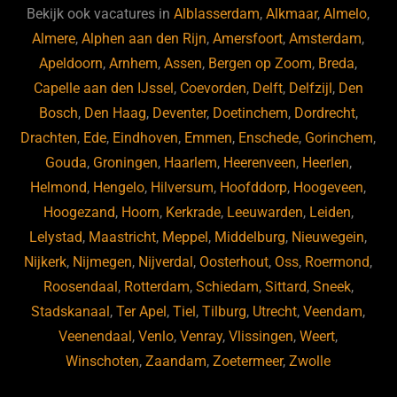
b
d
a
ky
dI
Bekijk ook vacatures in
Alblasserdam
,
Alkmaar
,
Almelo
,
o
s
m
n
Almere
,
Alphen aan den Rijn
,
Amersfoort
,
Amsterdam
,
Apeldoorn
,
Arnhem
,
Assen
,
Bergen op Zoom
,
Breda
,
o
Capelle aan den IJssel
,
Coevorden
,
Delft
,
Delfzijl
,
Den
k
Bosch
,
Den Haag
,
Deventer
,
Doetinchem
,
Dordrecht
,
Drachten
,
Ede
,
Eindhoven
,
Emmen
,
Enschede
,
Gorinchem
,
Gouda
,
Groningen
,
Haarlem
,
Heerenveen
,
Heerlen
,
Helmond
,
Hengelo
,
Hilversum
,
Hoofddorp
,
Hoogeveen
,
Hoogezand
,
Hoorn
,
Kerkrade
,
Leeuwarden
,
Leiden
,
Lelystad
,
Maastricht
,
Meppel
,
Middelburg
,
Nieuwegein
,
Nijkerk
,
Nijmegen
,
Nijverdal
,
Oosterhout
,
Oss
,
Roermond
,
Roosendaal
,
Rotterdam
,
Schiedam
,
Sittard
,
Sneek
,
Stadskanaal
,
Ter Apel
,
Tiel
,
Tilburg
,
Utrecht
,
Veendam
,
Veenendaal
,
Venlo
,
Venray
,
Vlissingen
,
Weert
,
Winschoten
,
Zaandam
,
Zoetermeer
,
Zwolle