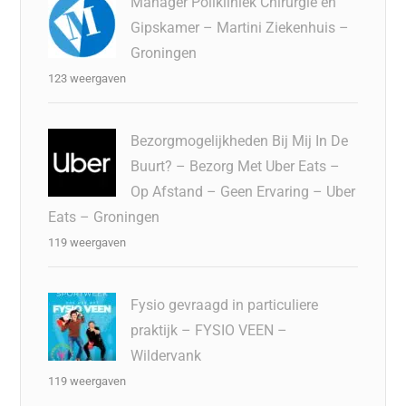
Manager Polikliniek Chirurgie en
Gipskamer – Martini Ziekenhuis –
Groningen
123 weergaven
Bezorgmogelijkheden Bij Mij In De
Buurt? – Bezorg Met Uber Eats –
Op Afstand – Geen Ervaring – Uber
Eats – Groningen
119 weergaven
Fysio gevraagd in particuliere
praktijk – FYSIO VEEN –
Wildervank
119 weergaven