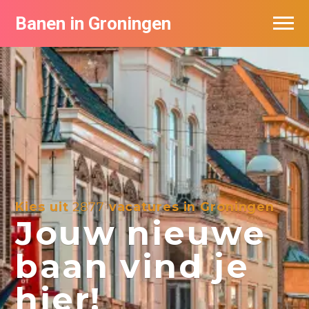
Banen in Groningen
Vacatures per bedrijf
De populairste vacatures in Groningen
Nieuwsbrief feed
Kies uit
2877
vacatures in Groningen
Jouw nieuwe
baan vind je
hier!