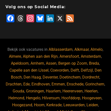
Volg ons op Social Media:
F
T
In
Bl
Li
X
F
a
hr
st
u
n
e
c
e
a
e
k
e
e
a
gr
s
e
d
b
d
a
ky
dI
Bekijk ook vacatures in
Alblasserdam
,
Alkmaar
,
Almelo
,
o
s
m
n
Almere
,
Alphen aan den Rijn
,
Amersfoort
,
Amsterdam
,
Apeldoorn
,
Arnhem
,
Assen
,
Bergen op Zoom
,
Breda
,
o
Capelle aan den IJssel
,
Coevorden
,
Delft
,
Delfzijl
,
Den
k
Bosch
,
Den Haag
,
Deventer
,
Doetinchem
,
Dordrecht
,
Drachten
,
Ede
,
Eindhoven
,
Emmen
,
Enschede
,
Gorinchem
,
Gouda
,
Groningen
,
Haarlem
,
Heerenveen
,
Heerlen
,
Helmond
,
Hengelo
,
Hilversum
,
Hoofddorp
,
Hoogeveen
,
Hoogezand
,
Hoorn
,
Kerkrade
,
Leeuwarden
,
Leiden
,