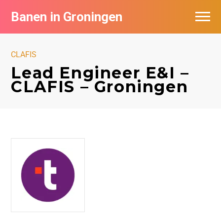
Banen in Groningen
Vacatures per bedrijf
CLAFIS
De populairste vacatures in Groningen
Lead Engineer E&I –
CLAFIS – Groningen
Nieuwsbrief feed