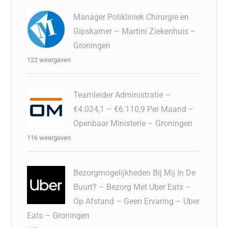
Manager Polikliniek Chirurgie en
Gipskamer – Martini Ziekenhuis –
Groningen
122 weergaven
Teamleider Administratie –
€4.024,1 – €6.110,9 Per Maand –
Openbaar Ministerie – Groningen
116 weergaven
Bezorgmogelijkheden Bij Mij In De
Buurt? – Bezorg Met Uber Eats –
Op Afstand – Geen Ervaring – Uber
Eats – Groningen