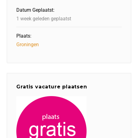
o
n
p
Datum Geplaatst:
k
1 week geleden geplaatst
Plaats:
Groningen
Gratis vacature plaatsen