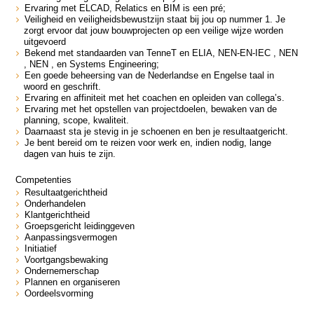
Ervaring met ELCAD, Relatics en BIM is een pré;
Veiligheid en veiligheidsbewustzijn staat bij jou op nummer 1. Je
zorgt ervoor dat jouw bouwprojecten op een veilige wijze worden
uitgevoerd
Bekend met standaarden van TenneT en ELIA, NEN-EN-IEC , NEN
, NEN , en Systems Engineering;
Een goede beheersing van de Nederlandse en Engelse taal in
woord en geschrift.
Ervaring en affiniteit met het coachen en opleiden van collega’s.
Ervaring met het opstellen van projectdoelen, bewaken van de
planning, scope, kwaliteit.
Daarnaast sta je stevig in je schoenen en ben je resultaatgericht.
Je bent bereid om te reizen voor werk en, indien nodig, lange
dagen van huis te zijn.
Competenties
Resultaatgerichtheid
Onderhandelen
Klantgerichtheid
Groepsgericht leidinggeven
Aanpassingsvermogen
Initiatief
Voortgangsbewaking
Ondernemerschap
Plannen en organiseren
Oordeelsvorming