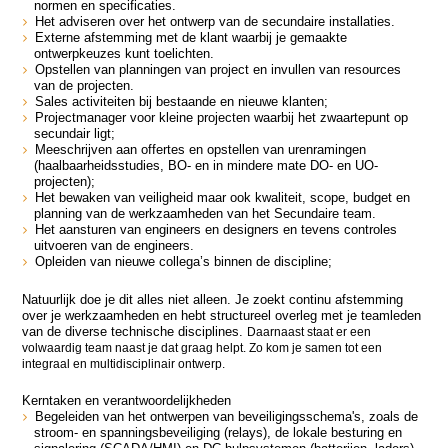
normen en specificaties.
Het adviseren over het ontwerp van de secundaire installaties.
Externe afstemming met de klant waarbij je gemaakte
ontwerpkeuzes kunt toelichten.
Opstellen van planningen van project en invullen van resources
van de projecten.
Sales activiteiten bij bestaande en nieuwe klanten;
Projectmanager voor kleine projecten waarbij het zwaartepunt op
secundair ligt;
Meeschrijven aan offertes en opstellen van urenramingen
(haalbaarheidsstudies, BO- en in mindere mate DO- en UO-
projecten);
Het bewaken van veiligheid maar ook kwaliteit, scope, budget en
planning van de werkzaamheden van het Secundaire team.
Het aansturen van engineers en designers en tevens controles
uitvoeren van de engineers.
Opleiden van nieuwe collega’s binnen de discipline;
Natuurlijk doe je dit alles niet alleen. Je zoekt continu afstemming
over je werkzaamheden en hebt structureel overleg met je teamleden
van de diverse technische disciplines.
Daarnaast staat er een
volwaardig team naast je dat graag helpt. Zo kom je samen tot een
integraal en multidisciplinair ontwerp.
Kerntaken en verantwoordelijkheden
Begeleiden van het ontwerpen van beveiligingsschema's, zoals de
stroom- en spanningsbeveiliging (relays), de lokale besturing en