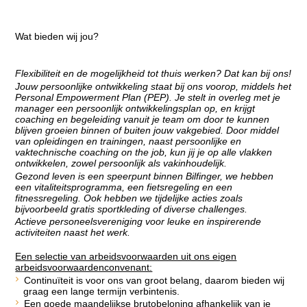
Wat bieden wij jou?
Flexibiliteit en de mogelijkheid tot thuis werken? Dat kan bij ons!
Jouw persoonlijke ontwikkeling staat bij ons voorop, middels het
Personal Empowerment Plan (PEP). Je stelt in overleg met je
manager een persoonlijk ontwikkelingsplan op, en krijgt
coaching en begeleiding vanuit je team om door te kunnen
blijven groeien binnen of buiten jouw vakgebied. Door middel
van opleidingen en trainingen, naast persoonlijke en
vaktechnische coaching on the job, kun jij je op alle vlakken
ontwikkelen, zowel persoonlijk als vakinhoudelijk.
Gezond leven is een speerpunt binnen Bilfinger, we hebben
een vitaliteitsprogramma, een fietsregeling en een
fitnessregeling. Ook hebben we tijdelijke acties zoals
bijvoorbeeld gratis sportkleding of diverse challenges.
Actieve personeelsvereniging voor leuke en inspirerende
activiteiten naast het werk.
Een selectie van arbeidsvoorwaarden uit ons eigen
arbeidsvoorwaardenconvenant:
Continuïteit is voor ons van groot belang, daarom bieden wij
graag een lange termijn verbintenis.
Een goede maandelijkse brutobeloning afhankelijk van je