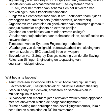
signalering (SCADA/HMI) en DC-hulpsystemen (batterijen, laders).
Begeleiden van werkzaamheden met CAD-systemen zoals
ELCAD, voor het maken van schema's en het uitvoeren van
berekeningen, zoals kabeldimensionering.
Fungeren als contactpersoon vanuit het Secundaire team tijdens
overleggen met stakeholders (netbeheerders, aannemers).
Organiseren van controles en goedkeuren van ontwerpen gemaakt
door junior/medior engineers en externe partijen.
Coachen en ontwikkelen van minder ervaren collega's.
Vertalen van projectdoelen naar technische eisen, specificaties en
ontwerpcriteria;
Toepassen van de Systems Engineering-methodiek;
Waarborgen van de veiligheid, betrouwbaarheid en naleving van
normen (zoals the IEC standard) in de ontwerpen.
Bevorderen van Safety by Design, naleving van de Life Saving
Rules van Bilfinger Engineering en toepassing van
duurzaamheidsprincipes.
Wat heb jij te bieden?
Tenminste een afgeronde HBO- of WO-opleiding bijv. richting
Electrotechniek, Energietechniek of
Industriële Automatisering
;
Sterk in analytisch denken, adviseren en samenwerken in
multidisciplinaire teams.
Bij voorkeur een meerdere jaren relevante werkervaring opgedaan
met het ontwerpen binnen de hoogspanningsmarkt;
Ruime ervaring met ontwerpen van beveiligingsschema's, lokale
besturing en signalering en DC-hulpsystemen.