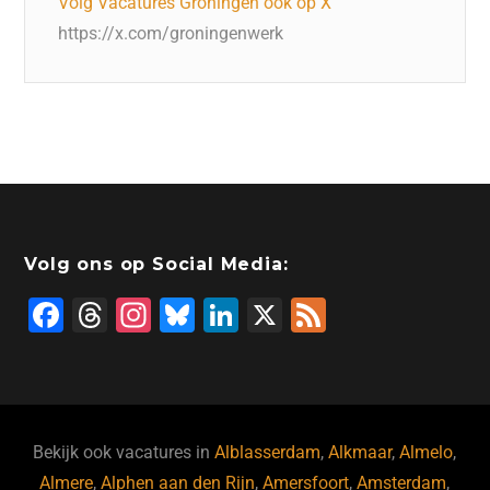
Volg Vacatures Groningen ook op X
https://x.com/groningenwerk
Volg ons op Social Media:
F
T
In
Bl
Li
X
F
a
hr
st
u
n
e
c
e
a
e
k
e
e
a
gr
s
e
d
b
d
a
ky
dI
Bekijk ook vacatures in
Alblasserdam
,
Alkmaar
,
Almelo
,
Almere
,
Alphen aan den Rijn
,
Amersfoort
,
Amsterdam
,