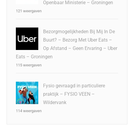
Openbaar Ministerie – Groningen
121 weergaven
Bezorgmogelijkheden Bij Mij In De
Buurt? – Bezorg Met Uber Eats –
Op Afstand – Geen Ervaring – Uber
Eats – Groningen
115 weergaven
Fysio gevraagd in particuliere
praktijk – FYSIO VEEN –
Wildervank
114 weergaven