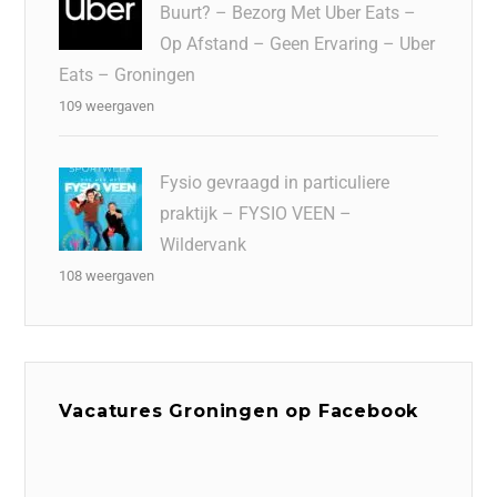
Buurt? – Bezorg Met Uber Eats –
Op Afstand – Geen Ervaring – Uber
Eats – Groningen
109 weergaven
Fysio gevraagd in particuliere
praktijk – FYSIO VEEN –
Wildervank
108 weergaven
Vacatures Groningen op Facebook