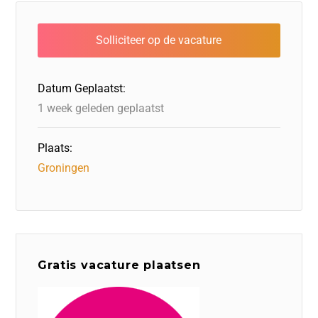
e
e
er
o
a
s
l
b
dI
d
d
A
o
n
o
s
p
o
n
p
Datum Geplaatst:
k
1 week geleden geplaatst
Plaats:
Groningen
Gratis vacature plaatsen