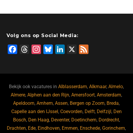
Volg ons op Social Media:
F
T
In
Bl
Li
X
F
a
hr
st
u
n
e
c
e
a
e
k
e
e
a
gr
s
e
d
b
d
a
ky
dI
Bekijk ook vacatures in
Alblasserdam
,
Alkmaar
,
Almelo
,
o
s
m
n
Almere
,
Alphen aan den Rijn
,
Amersfoort
,
Amsterdam
,
Apeldoorn
,
Arnhem
,
Assen
,
Bergen op Zoom
,
Breda
,
o
Capelle aan den IJssel
,
Coevorden
,
Delft
,
Delfzijl
,
Den
k
Bosch
,
Den Haag
,
Deventer
,
Doetinchem
,
Dordrecht
,
Drachten
,
Ede
,
Eindhoven
,
Emmen
,
Enschede
,
Gorinchem
,