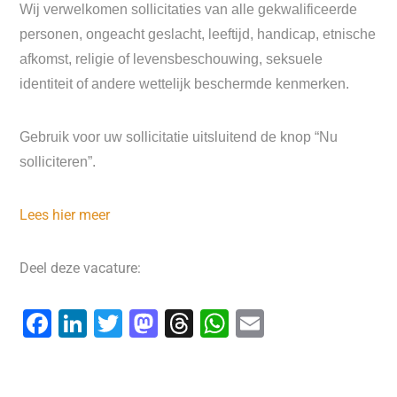
Wij verwelkomen sollicitaties van alle gekwalificeerde
personen, ongeacht geslacht, leeftijd, handicap, etnische
afkomst, religie of levensbeschouwing, seksuele
identiteit of andere wettelijk beschermde kenmerken.
Gebruik voor uw sollicitatie uitsluitend de knop “Nu
solliciteren”.
Lees hier meer
Deel deze vacature:
F
Li
T
M
T
W
E
a
n
wi
a
hr
h
m
c
k
tt
st
e
at
ai