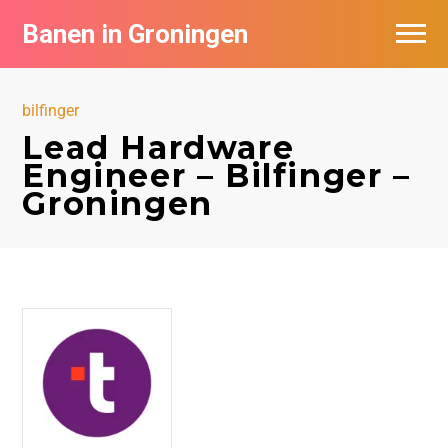
Banen in Groningen
Vacatures per bedrijf
bilfinger
De populairste vacatures in Groningen
Lead Hardware
Engineer – Bilfinger –
Nieuwsbrief feed
Groningen