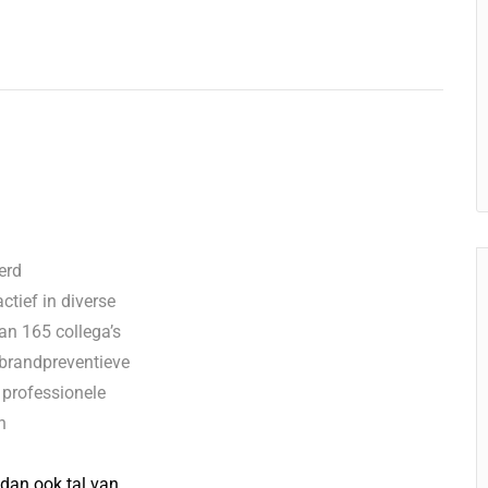
erd
ctief in diverse
an 165 collega’s
 brandpreventieve
 professionele
n
 dan ook tal van