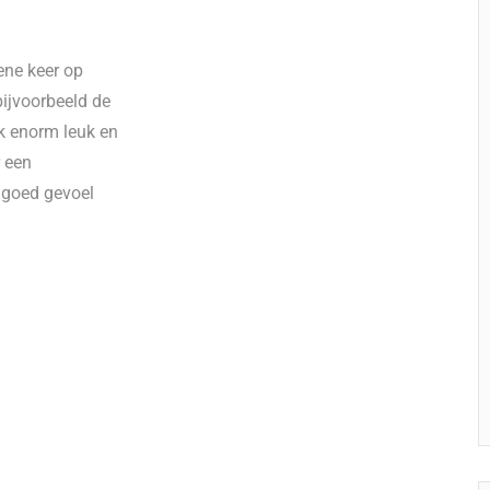
 ene keer op
bijvoorbeeld de
k enorm leuk en
r een
 goed gevoel