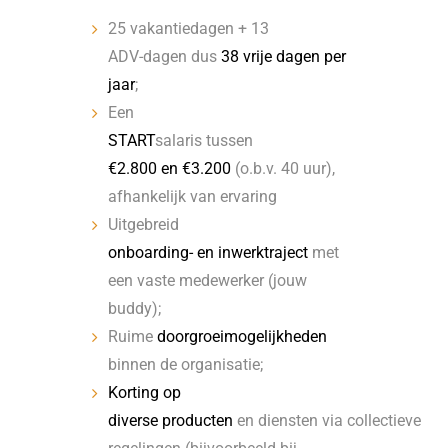
25 vakantiedagen + 13
ADV-dagen dus
38 vrije dagen per
jaar
;
Een
START
salaris tussen
€2.800 en €3.200
(o.b.v. 40 uur),
afhankelijk van ervaring
Uitgebreid
onboarding- en inwerktraject
met
een vaste medewerker (jouw
buddy);
Ruime
doorgroeimogelijkheden
binnen de organisatie;
Korting op
diverse producten
en diensten via collectieve