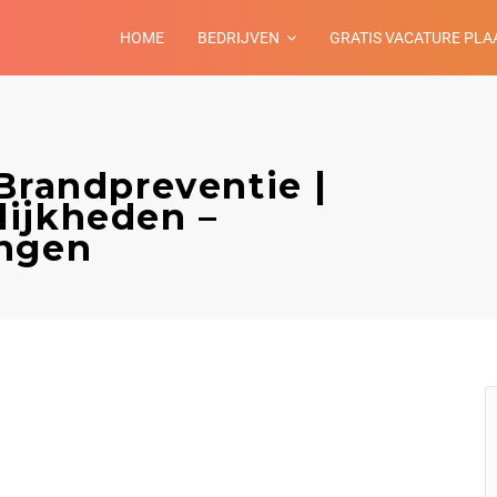
HOME
BEDRIJVEN
GRATIS VACATURE PLA
Brandpreventie |
ijkheden –
ingen