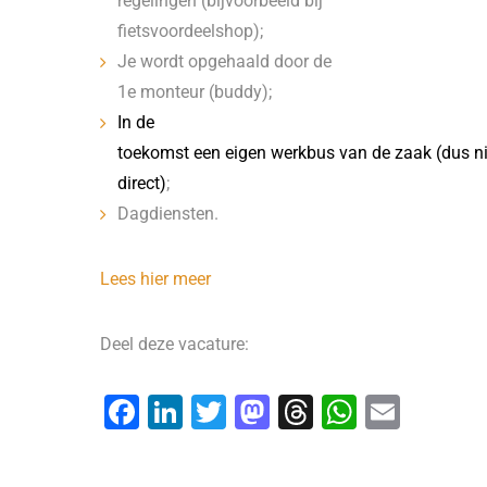
regelingen (bijvoorbeeld bij
fietsvoordeelshop);
Je wordt opgehaald door de
1e monteur (buddy);
In de
toekomst een eigen werkbus van de zaak (dus ni
direct)
;
Dagdiensten.
Lees hier meer
Deel deze vacature:
F
Li
T
M
T
W
E
a
n
wi
a
hr
h
m
c
k
tt
st
e
at
ai