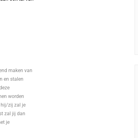
erend maken van
n en stalen
 deze
rmen worden
j/zij zal je
 zal jij dan
et je