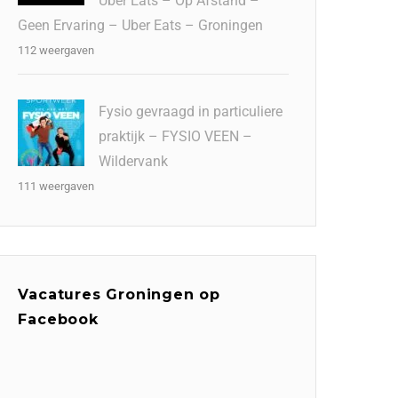
Uber Eats – Op Afstand –
Geen Ervaring – Uber Eats – Groningen
112 weergaven
Fysio gevraagd in particuliere
praktijk – FYSIO VEEN –
Wildervank
111 weergaven
Vacatures Groningen op
Facebook