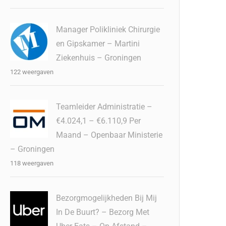
Manager Polikliniek Chirurgie
en Gipskamer – Martini
Ziekenhuis – Groningen
122 weergaven
Teamleider Administratie –
€4.024,1 – €6.110,9 Per
Maand – Openbaar Ministerie
– Groningen
118 weergaven
Bezorgmogelijkheden Bij Mij
In De Buurt? – Bezorg Met