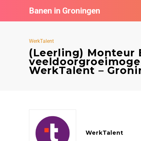
Banen in Groningen
WerkTalent
(Leerling) Monteur 
veeldoorgroeimogel
WerkTalent – Gron
WerkTalent